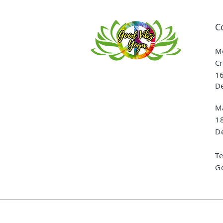
C
Me
Cr
16
De
Ma
1
De
T
G