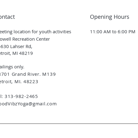
ontact
Opening Hours
eting location for youth activities
11:00 AM to 6:00 PM
owell Recreation Center
630 Lahser Rd,
troit, MI 48219
ilings only.
8701 Grand River. M139
troit, MI. 48223
el: 313-982-2465
oodVibzYoga@gmail.com