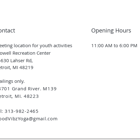
ontact
Opening Hours
eting location for youth activities
11:00 AM to 6:00 PM
owell Recreation Center
630 Lahser Rd,
troit, MI 48219
ilings only.
8701 Grand River. M139
troit, MI. 48223
el: 313-982-2465
oodVibzYoga@gmail.com