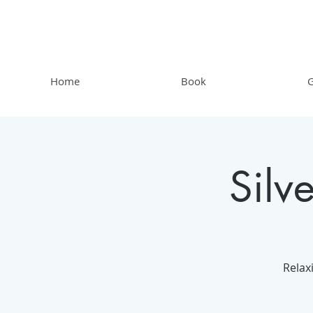
Home
Book
G
Silv
Relax