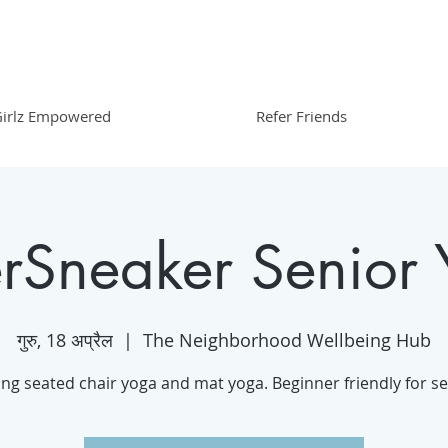
irlz Empowered
Refer Friends
erSneaker Senior
गुरु, 18 अप्रैल
  |  
The Neighborhood Wellbeing Hub
ing seated chair yoga and mat yoga. Beginner friendly for se