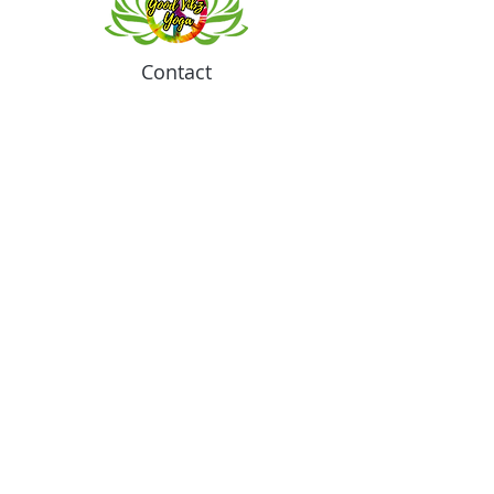
Contact
Meeting location for youth activities
Crowell Recreation Center
16630 Lahser Rd,
Detroit, MI 48219
Mailings only.
18701 Grand River. M139
Detroit, MI. 48223
Tel:
313-982-2465
GoodVibzYoga@gmail.com
Opening Hours
11:00 AM to 6:00 PM