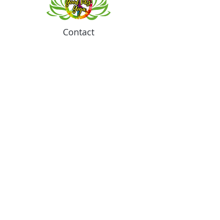
Contact
Meeting location for youth activities
Crowell Recreation Center
16630 Lahser Rd,
Detroit, MI 48219
Mailings only.
18701 Grand River. M139
Detroit, MI. 48223
Tel:
313-982-2465
GoodVibzYoga@gmail.com
Opening Hours
11:00 AM to 6:00 PM