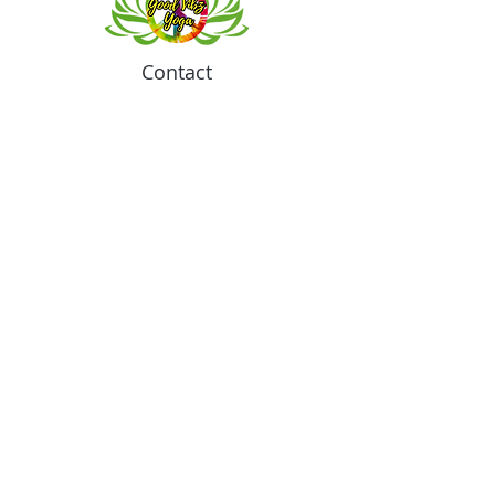
Contact
Meeting location for youth activities
Crowell Recreation Center
16630 Lahser Rd,
Detroit, MI 48219
Mailings only.
18701 Grand River. M139
Detroit, MI. 48223
Tel:
313-982-2465
GoodVibzYoga@gmail.com
Opening Hours
11:00 AM to 6:00 PM