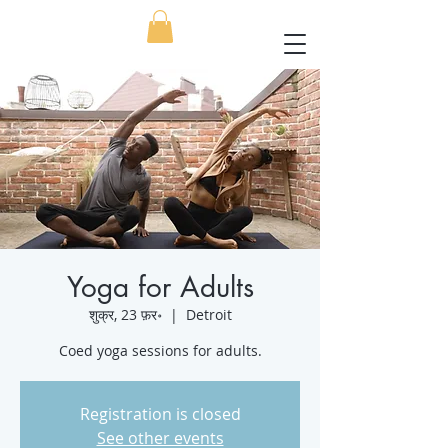
Yoga for Adults
शुक्र, 23 फ़र॰
  |  
Detroit
Coed yoga sessions for adults.
Registration is closed
See other events